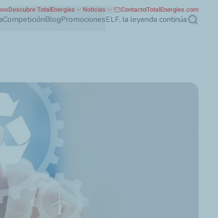
nos
Descubre TotalEnergies
Noticias
Contacto
TotalEnergies.com
a
Competición
Blog
Promociones
ELF, la leyenda continúa
Buscar