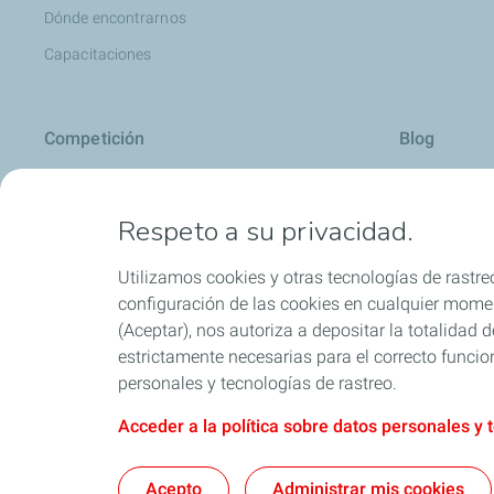
Dónde encontrarnos
Capacitaciones
Competición
Blog
Automovilismo
Carros: cons
Respeto a su privacidad.
Motociclismo
Motos: conse
Todo sobre ac
Utilizamos cookies y otras tecnologías de rastreo
Consejos útil
configuración de las cookies en cualquier moment
(Aceptar), nos autoriza a depositar la totalidad
Motores Dies
estrictamente necesarias para el correcto funcio
Aditivos
personales y tecnologías de rastreo.
Acceder a la política sobre datos personales y 
Política SAGRIL
Acepto
Administrar mis cookies