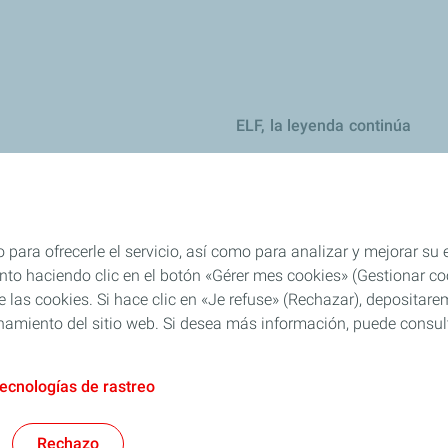
ELF, la leyenda continúa
ejos y recomendaciones
jos y recomendaciones
eites
 para ofrecerle el servicio, así como para analizar y mejorar su
es
o haciendo clic en el botón «Gérer mes cookies» (Gestionar cook
 de las cookies. Si hace clic en «Je refuse» (Rechazar), deposita
el: consejos y recomendaciones
namiento del sitio web. Si desea más información, puede consulta
tecnologías de rastreo
AFT
Política PTEE
Cookies y privacidad
Legal
Accesibilidad: Cumplimient
Rechazo