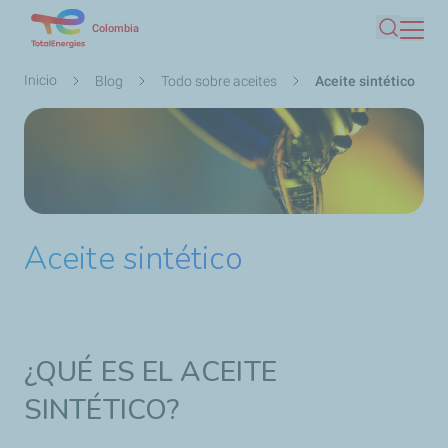
Pasar
Colombia
Buscar
al
contenido
Ruta
Inicio
Blog
Todo sobre aceites
Aceite sintético
principal
de
navegación
Aceite sintético
¿QUÉ ES EL ACEITE
SINTÉTICO?