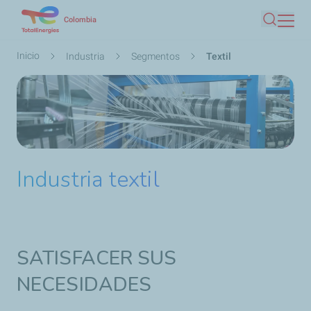
Pasar
Colombia
Buscar
al
contenido
Ruta
Inicio
Industria
Segmentos
Textil
principal
de
navegación
Industria textil
SATISFACER SUS
NECESIDADES