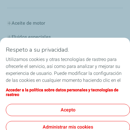
Aceite de motor
Fluidos especiales
Respeto a su privacidad.
Aditivos y Combustibles
Utilizamos cookies y otras tecnologías de rastreo para
Industria
ofrecerle el servicio, así como para analizar y mejorar su
experiencia de usuario. Puede modificar la configuración
Competición
de las cookies en cualquier momento haciendo clic en el
botón «Gérer mes cookies» (Gestionar cookies). Al hacer
Acceder a la política sobre datos personales y tecnologías de
Blog
clic en el botón «J’accepte» (Aceptar), nos autoriza a
rastreo
depositar la totalidad de las cookies. Si hace clic en «Je
ELF, la leyenda continúa
refuse» (Rechazar), depositaremos únicamente las
Acepto
cookies técnicas estrictamente necesarias para el
correcto funcionamiento del sitio web. Si desea más
Administrar mis cookies
información, puede consultar la página relativa a la