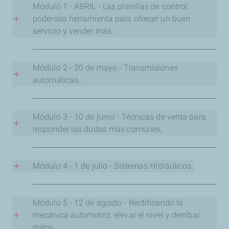
Módulo 1 - ABRIL - Las planillas de control:
poderosa herramienta para ofrecer un buen
servicio y vender más.
OBJETIVO:
Los puntos de control, si bien son gratuitos,
permiten captar la atención del cliente y realizar un
Módulo 2 - 20 de mayo - Transmisiones
servicio más profesional en donde al final del día el
automáticas.
cliente puede optar por realizar trabajos y reemplazos de
lubricantes con recomendaciones fundadas.
OBJETIVO:
Cuándo, cómo y con qué herramientas
realizarlos.
Módulo 3 - 10 de junio - Técnicas de venta para
Regístrate para ver la clase grabada
responder las dudas más comunes,
Regístrate para ver la clase grabada
OBJETIVO:
Un buen glosario de argumentos para
quienes ofrecen lubricantes y fluidos vehiculares para
Módulo 4 - 1 de julio - Sistemas Hidráulicos.
sortear las barreras habituales que no permiten cerrar
ventas.
OBJETIVO:
Cómo seleccionar un buen aceite hidráulico
y qué se debe destacar con tan solo mirar y comparar
Módulo 5 - 12 de agosto - Rectificando la
Regístrate para ver la clase grabada
fichas técnicas.
mecánica automotriz: elevar el nivel y derribar
mitos.