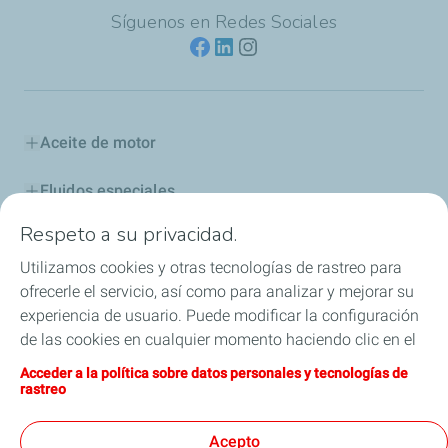
Síguenos en Redes Sociales
puede demostrar el ahorro que significa usar lo mejor
aunque sea más costoso.
Link de inscripción
Aceite de motor
Fluidos especiales
Respeto a su privacidad.
Aditivos y Combustibles
Utilizamos cookies y otras tecnologías de rastreo para
Industria
ofrecerle el servicio, así como para analizar y mejorar su
experiencia de usuario. Puede modificar la configuración
Competición
de las cookies en cualquier momento haciendo clic en el
botón «Gérer mes cookies» (Gestionar cookies). Al hacer
Acceder a la política sobre datos personales y tecnologías de
Blog
clic en el botón «J’accepte» (Aceptar), nos autoriza a
rastreo
depositar la totalidad de las cookies. Si hace clic en «Je
ELF, la leyenda continúa
refuse» (Rechazar), depositaremos únicamente las
Acepto