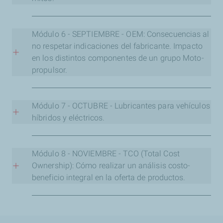
OBJETIVO:
Conocer el trasfondo de cada uno de los
Regístrate para ver la clase grabada
mitos populares a fin de poder rebatirlos con seguridad
Módulo 6 - SEPTIEMBRE - OEM: Consecuencias al
e información técnica sólida.
no respetar indicaciones del fabricante. Impacto
en los distintos componentes de un grupo Moto-
propulsor.
Link de inscripción
OBJETIVO:
Una verdadera nómina de consecuencias
que será muy útil para que cualquier operador de centro
Módulo 7 - OCTUBRE - Lubricantes para vehículos
de lubricación pueda vender lo recomendado por el
híbridos y eléctricos.
manual de usuario y, en ocasiones, excederlo.
OBJETIVO:
Guía y recomendaciones para los vehículos
de estas tecnologías.
Módulo 8 - NOVIEMBRE - TCO (Total Cost
Link de inscripción
Ownership): Cómo realizar un análisis costo-
beneficio integral en la oferta de productos.
Link de inscripción
OBJETIVO:
Demostración práctica, rápida y sencilla
sobre la confección de un análisis de costos sobre la
compra de una determinada tecnología, con la que se