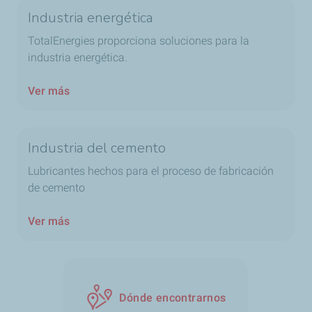
medioambientales.
Lubricantes de Transmisión.
Industria energética
Lubricantes para engranajes.
TotalEnergies proporciona soluciones para la
En TotalEnergies entendemos estos desafíos que
Grasas Lubricantes.
industria energética.
enfrenta la industria de la minería y podemos
Refrigerantes.
proporcionar soluciones para:
Ver más
Engranajes
Compresor
Grasa
Industria del cemento
Hidráulico
Engranaje abierto / Lubrilog
Lubricantes hechos para el proceso de fabricación
de cemento
Ver más
Dónde encontrarnos