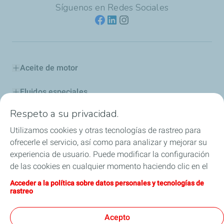
Síguenos en Redes Sociales
Aceite de motor
Fluidos especiales
Respeto a su privacidad.
Aditivos y Combustibles
Utilizamos cookies y otras tecnologías de rastreo para
Industria
ofrecerle el servicio, así como para analizar y mejorar su
experiencia de usuario. Puede modificar la configuración
Competición
de las cookies en cualquier momento haciendo clic en el
botón «Gérer mes cookies» (Gestionar cookies). Al hacer
Acceder a la política sobre datos personales y tecnologías de
Blog
clic en el botón «J’accepte» (Aceptar), nos autoriza a
rastreo
depositar la totalidad de las cookies. Si hace clic en «Je
ELF, la leyenda continúa
refuse» (Rechazar), depositaremos únicamente las
Acepto