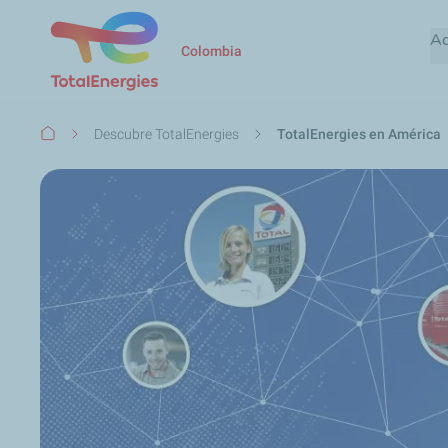
Ac
Colombia
Ruta
Descubre TotalEnergies
TotalEnergies en América
de
navegación