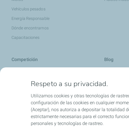
Vehículos pesados
Energía Responsable
Dónde encontrarnos
Capacitaciones
Competición
Blog
Automovilismo
Carros: cons
Respeto a su privacidad.
Motociclismo
Motos: conse
Todo sobre ac
Utilizamos cookies y otras tecnologías de rastreo
Consejos útil
configuración de las cookies en cualquier moment
(Aceptar), nos autoriza a depositar la totalidad
Motores Dies
estrictamente necesarias para el correcto funcio
Aditivos
personales y tecnologías de rastreo.