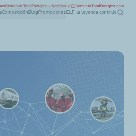
nos
Descubre TotalEnergies
Noticias
Contacto
TotalEnergies.com
a
Competición
Blog
Promociones
ELF, la leyenda continúa
Buscar