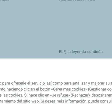
ELF, la leyenda continúa
ejos y recomendaciones
jos y recomendaciones
eites
 para ofrecerle el servicio, así como para analizar y mejorar su
es
o haciendo clic en el botón «Gérer mes cookies» (Gestionar cook
 de las cookies. Si hace clic en «Je refuse» (Rechazar), deposita
el: consejos y recomendaciones
namiento del sitio web. Si desea más información, puede consulta