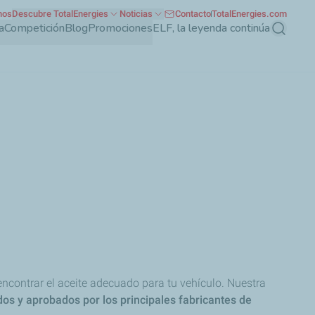
nos
Descubre TotalEnergies
Noticias
Contacto
TotalEnergies.com
a
Competición
Blog
Promociones
ELF, la leyenda continúa
Buscar
contrar el aceite adecuado para tu vehículo. Nuestra
os y aprobados por los principales fabricantes de