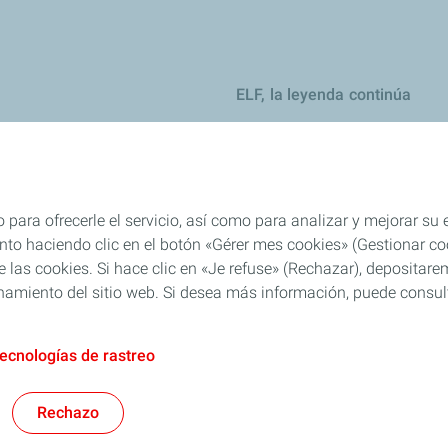
ELF, la leyenda continúa
ejos y recomendaciones
jos y recomendaciones
eites
 para ofrecerle el servicio, así como para analizar y mejorar su
es
o haciendo clic en el botón «Gérer mes cookies» (Gestionar cook
 de las cookies. Si hace clic en «Je refuse» (Rechazar), deposita
el: consejos y recomendaciones
namiento del sitio web. Si desea más información, puede consulta
tecnologías de rastreo
AFT
Política PTEE
Cookies y privacidad
Legal
Accesibilidad: Cumplimient
Rechazo
TotalEnergies 2026