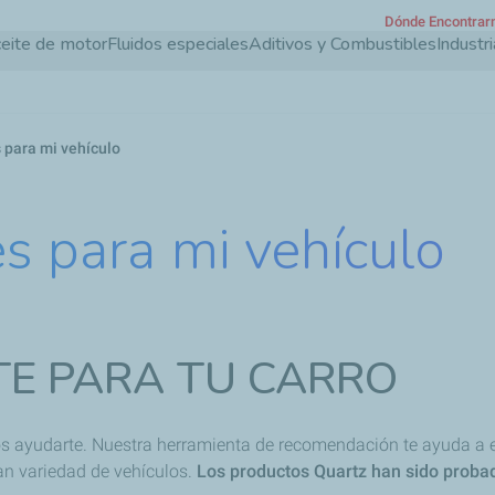
Dónde Encontrar
Pasar
eite de motor
Fluidos especiales
Aditivos y Combustibles
Industri
al
contenido
principal
 para mi vehículo
s para mi vehículo
TE PARA TU CARRO
 ayudarte. Nuestra herramienta de recomendación te ayuda a en
an variedad de vehículos.
Los productos Quartz han sido probad