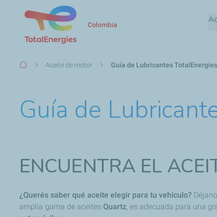
Ac
Colombia
Ruta
Aceite de motor
Guía de Lubricantes TotalEnergies
de
navegación
Guía de Lubricante
ENCUENTRA EL ACEI
¿Querés saber qué aceite elegir para tu vehículo?
Déjanos
amplia gama de aceites
Quartz
, es adecuada para una gr