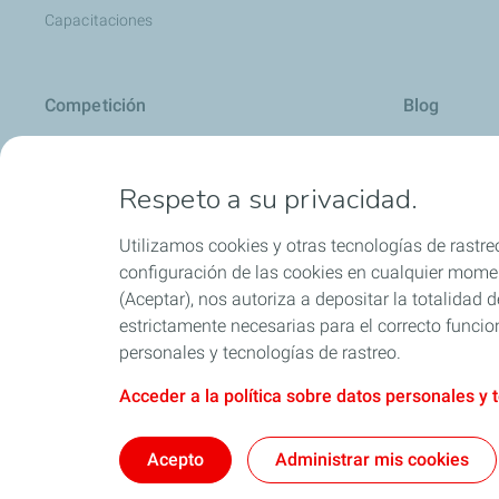
Capacitaciones
Competición
Blog
Automovilismo
Carros: cons
Respeto a su privacidad.
Motociclismo
Motos: conse
Todo sobre ac
Utilizamos cookies y otras tecnologías de rastreo
Consejos útil
configuración de las cookies en cualquier moment
(Aceptar), nos autoriza a depositar la totalidad
Motores Dies
estrictamente necesarias para el correcto funcio
Aditivos
personales y tecnologías de rastreo.
Acceder a la política sobre datos personales y 
Política SAGRIL
Acepto
Administrar mis cookies