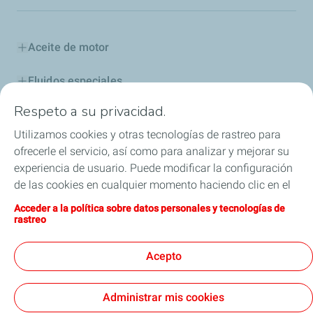
Aceite de motor
Fluidos especiales
Respeto a su privacidad.
Aditivos y Combustibles
Utilizamos cookies y otras tecnologías de rastreo para
Industria
ofrecerle el servicio, así como para analizar y mejorar su
experiencia de usuario. Puede modificar la configuración
Competición
de las cookies en cualquier momento haciendo clic en el
botón «Gérer mes cookies» (Gestionar cookies). Al hacer
Acceder a la política sobre datos personales y tecnologías de
Blog
clic en el botón «J’accepte» (Aceptar), nos autoriza a
rastreo
depositar la totalidad de las cookies. Si hace clic en «Je
ELF, la leyenda continúa
refuse» (Rechazar), depositaremos únicamente las
Acepto
cookies técnicas estrictamente necesarias para el
correcto funcionamiento del sitio web. Si desea más
Administrar mis cookies
información, puede consultar la página relativa a la