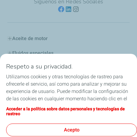
Síguenos en Redes Sociales
Aceite de motor
Fluidos especiales
Respeto a su privacidad.
Aditivos y Combustibles
Utilizamos cookies y otras tecnologías de rastreo para
Industria
ofrecerle el servicio, así como para analizar y mejorar su
experiencia de usuario. Puede modificar la configuración
Competición
de las cookies en cualquier momento haciendo clic en el
botón «Gérer mes cookies» (Gestionar cookies). Al hacer
Acceder a la política sobre datos personales y tecnologías de
Blog
clic en el botón «J’accepte» (Aceptar), nos autoriza a
rastreo
depositar la totalidad de las cookies. Si hace clic en «Je
ELF, la leyenda continúa
refuse» (Rechazar), depositaremos únicamente las
Acepto
cookies técnicas estrictamente necesarias para el