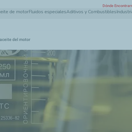
Dónde Encontrar
Pasar
eite de motor
Fluidos especiales
Aditivos y Combustibles
Industri
al
contenido
principal
 aceite del motor