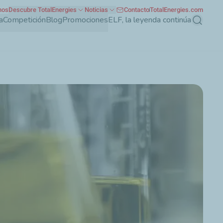
nos
Descubre TotalEnergies
Noticias
Contacto
TotalEnergies.com
a
Competición
Blog
Promociones
ELF, la leyenda continúa
Buscar