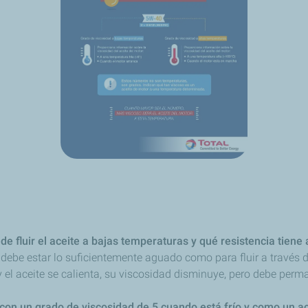
e fluir el aceite a bajas temperaturas y qué resistencia tiene 
e debe estar lo suficientemente aguado como para fluir a través
el aceite se calienta, su viscosidad disminuye, pero debe perman
con un grado de viscosidad de 5 cuando está frío y como un a