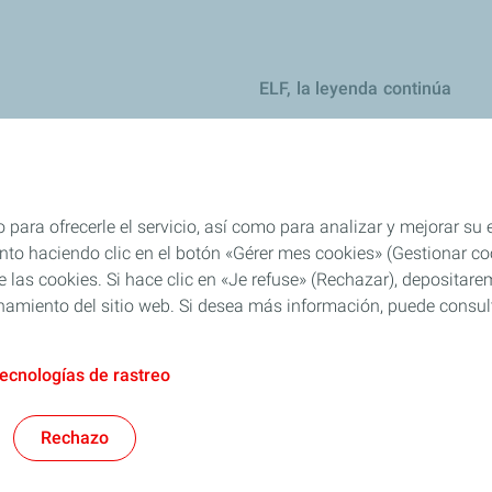
ELF, la leyenda continúa
ejos y recomendaciones
jos y recomendaciones
eites
 para ofrecerle el servicio, así como para analizar y mejorar su
es
o haciendo clic en el botón «Gérer mes cookies» (Gestionar cook
 de las cookies. Si hace clic en «Je refuse» (Rechazar), deposita
el: consejos y recomendaciones
namiento del sitio web. Si desea más información, puede consulta
tecnologías de rastreo
AFT
Política PTEE
Cookies y privacidad
Legal
Accesibilidad: Cumplimient
Rechazo
TotalEnergies 2026