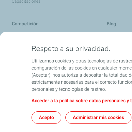
Capacitaciones
Competición
Blog
Automovilismo
Carros: cons
Respeto a su privacidad.
Motociclismo
Motos: conse
Todo sobre ac
Utilizamos cookies y otras tecnologías de rastreo
Consejos útil
configuración de las cookies en cualquier moment
(Aceptar), nos autoriza a depositar la totalidad
Motores Dies
estrictamente necesarias para el correcto funcio
Aditivos
personales y tecnologías de rastreo.
Acceder a la política sobre datos personales y 
Política SAGRIL
Acepto
Administrar mis cookies