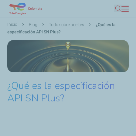
Pasar
Colombia
Buscar
al
contenido
Ruta
Inicio
Blog
Todo sobre aceites
¿Qué es la
principal
de
especificación API SN Plus?
navegación
¿Qué es la especificación
API SN Plus?