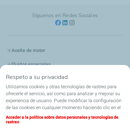
Síguenos en Redes Sociales
Aceite de motor
Fluidos especiales
Respeto a su privacidad.
Aditivos y Combustibles
Utilizamos cookies y otras tecnologías de rastreo para
Industria
ofrecerle el servicio, así como para analizar y mejorar su
experiencia de usuario. Puede modificar la configuración
Competición
de las cookies en cualquier momento haciendo clic en el
botón «Gérer mes cookies» (Gestionar cookies). Al hacer
Acceder a la política sobre datos personales y tecnologías de
Blog
clic en el botón «J’accepte» (Aceptar), nos autoriza a
rastreo
depositar la totalidad de las cookies. Si hace clic en «Je