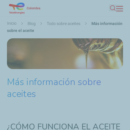
Pasar
Colombia
Buscar
al
contenido
Ruta
Inicio
Blog
Todo sobre aceites
Más información
principal
de
sobre el aceite
navegación
Más información sobre
aceites
¿CÓMO FUNCIONA EL ACEITE