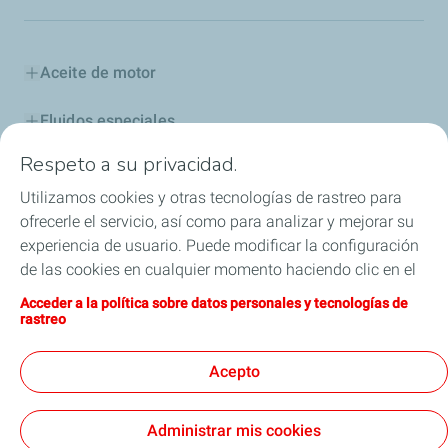
Aceite de motor
Fluidos especiales
Respeto a su privacidad.
Aditivos y Combustibles
Utilizamos cookies y otras tecnologías de rastreo para
Industria
ofrecerle el servicio, así como para analizar y mejorar su
experiencia de usuario. Puede modificar la configuración
Competición
de las cookies en cualquier momento haciendo clic en el
botón «Gérer mes cookies» (Gestionar cookies). Al hacer
Acceder a la política sobre datos personales y tecnologías de
Blog
clic en el botón «J’accepte» (Aceptar), nos autoriza a
rastreo
depositar la totalidad de las cookies. Si hace clic en «Je
ELF, la leyenda continúa
refuse» (Rechazar), depositaremos únicamente las
Acepto
cookies técnicas estrictamente necesarias para el
correcto funcionamiento del sitio web. Si desea más
Administrar mis cookies
información, puede consultar la página relativa a la