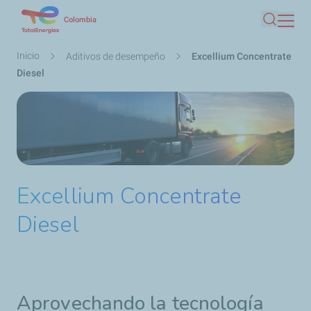
Pasar
Colombia
Buscar
al
contenido
Ruta
Inicio
Aditivos de desempeño
Excellium Concentrate
principal
de
Diesel
navegación
Excellium Concentrate
Diesel
Aprovechando la tecnología