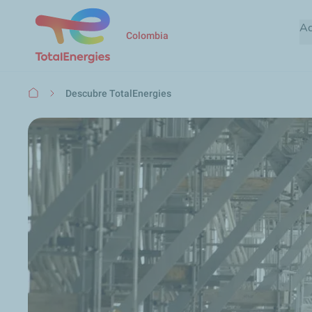
Ac
Colombia
Ruta
Descubre TotalEnergies
de
navegación