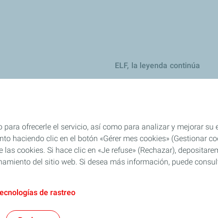
ELF, la leyenda continúa
ejos y recomendaciones
jos y recomendaciones
eites
 para ofrecerle el servicio, así como para analizar y mejorar su
es
o haciendo clic en el botón «Gérer mes cookies» (Gestionar cook
 de las cookies. Si hace clic en «Je refuse» (Rechazar), deposita
el: consejos y recomendaciones
namiento del sitio web. Si desea más información, puede consulta
tecnologías de rastreo
AFT
Política PTEE
Cookies y privacidad
Legal
Accesibilidad: Cumplimient