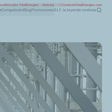
nos
Descubre TotalEnergies
Noticias
Contacto
TotalEnergies.com
a
Competición
Blog
Promociones
ELF, la leyenda continúa
Buscar