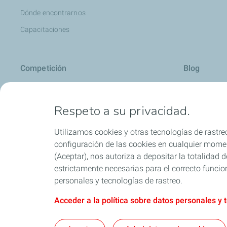
Dónde encontrarnos
Capacitaciones
Competición
Blog
Automovilismo
Carros: cons
Respeto a su privacidad.
Motociclismo
Motos: conse
Todo sobre ac
Utilizamos cookies y otras tecnologías de rastreo
Consejos útil
configuración de las cookies en cualquier moment
(Aceptar), nos autoriza a depositar la totalidad
Motores Dies
estrictamente necesarias para el correcto funcio
Aditivos
personales y tecnologías de rastreo.
Acceder a la política sobre datos personales y 
Política SAGRIL