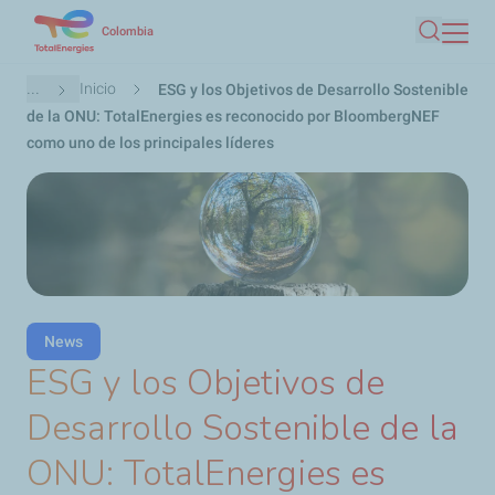
Pasar
Colombia
Buscar
al
contenido
Ruta
...
Inicio
ESG y los Objetivos de Desarrollo Sostenible
principal
de
de la ONU: TotalEnergies es reconocido por BloombergNEF
navegación
como uno de los principales líderes
News
ESG y los Objetivos de
Desarrollo Sostenible de la
ONU: TotalEnergies es