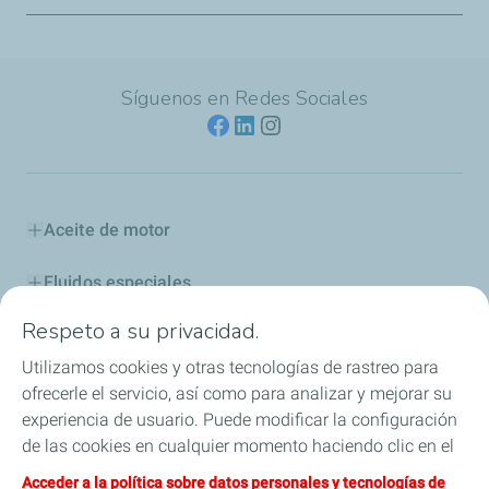
Síguenos en Redes Sociales
Aceite de motor
Fluidos especiales
Respeto a su privacidad.
Aditivos y Combustibles
Utilizamos cookies y otras tecnologías de rastreo para
Industria
ofrecerle el servicio, así como para analizar y mejorar su
experiencia de usuario. Puede modificar la configuración
Competición
de las cookies en cualquier momento haciendo clic en el
botón «Gérer mes cookies» (Gestionar cookies). Al hacer
Acceder a la política sobre datos personales y tecnologías de