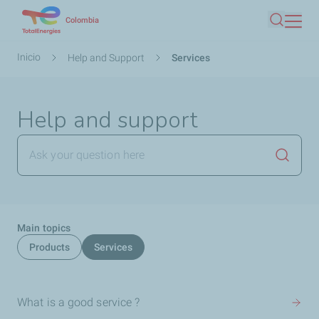
Pasar
Colombia
Buscar
al
contenido
Ruta
Inicio
Help and Support
Services
principal
de
navegación
Help and support
Lanzar
Main topics
Products
Services
What is a good service ?